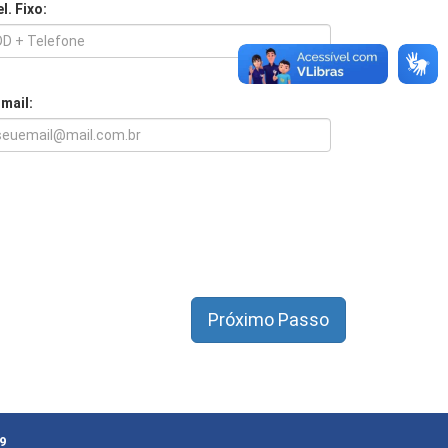
l. Fixo:
-mail:
9