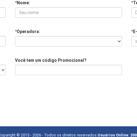
*
Nome:
*
Te
*
Operadora:
*
E
Você tem um código Promocional?
Copyright © 2015 -
2026
- Todos os direitos reservados.
Usuários Online:
200