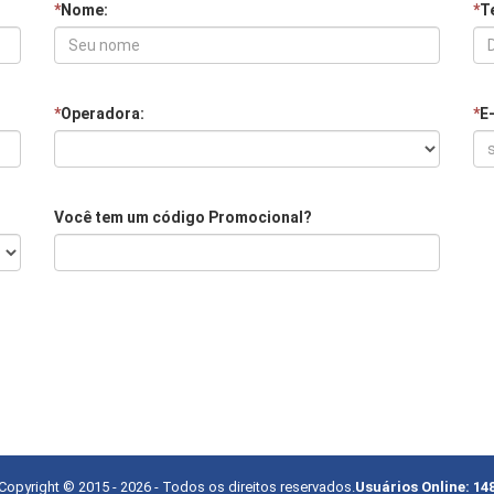
*
Nome:
*
Te
*
Operadora:
*
E
Você tem um código Promocional?
Copyright © 2015 -
2026
- Todos os direitos reservados.
Usuários Online:
14