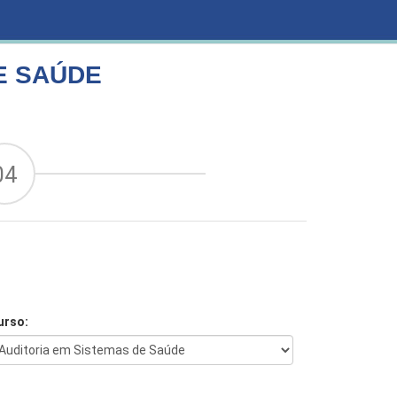
E SAÚDE
04
urso: