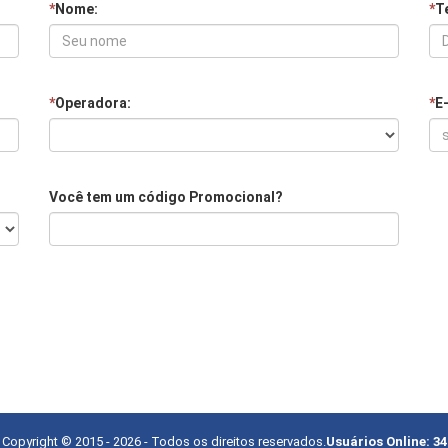
*
Nome:
*
Te
*
Operadora:
*
E
Você tem um código Promocional?
Copyright © 2015 -
2026
- Todos os direitos reservados.
Usuários Online:
34