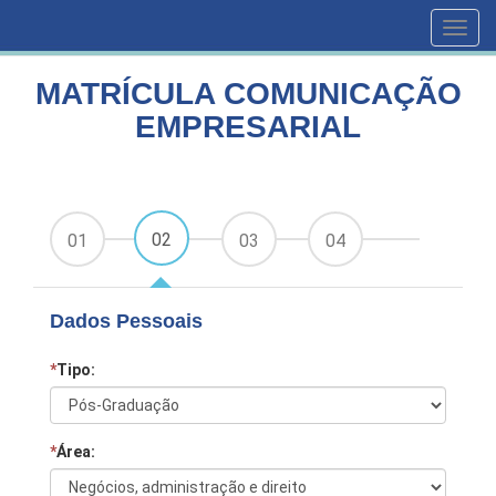
HOME
CURSOS
MATRÍCULA COMUNICAÇÃO EMPRESARIAL
Toggl
navig
MATRÍCULA COMUNICAÇÃO
EMPRESARIAL
02
01
03
04
Dados Pessoais
*
Tipo:
*
Área: