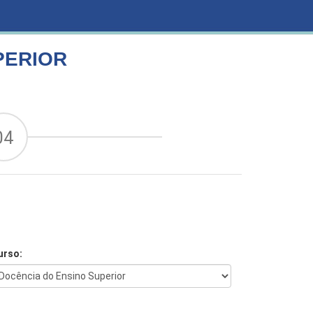
PERIOR
04
urso: