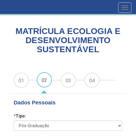
HOME
CURSOS
Toggl
MATRÍCULA ECOLOGIA E DESENVOLVIMENTO SUSTENTÁVEL
navig
MATRÍCULA ECOLOGIA E
DESENVOLVIMENTO
SUSTENTÁVEL
02
01
03
04
Dados Pessoais
*
Tipo: