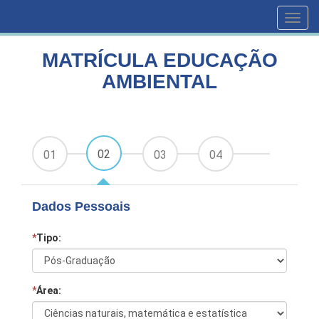
HOME
CURSOS
MATRÍCULA EDUCAÇÃO AMBIENTAL
Toggl
navig
MATRÍCULA EDUCAÇÃO
AMBIENTAL
02
01
03
04
Dados Pessoais
*
Tipo:
*
Área: