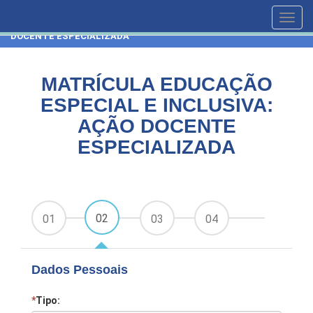
HOME
CURSOS
Toggl
MATRÍCULA EDUCAÇÃO ESPECIAL E INCLUSIVA: AÇÃO
navig
DOCENTE ESPECIALIZADA
MATRÍCULA EDUCAÇÃO
ESPECIAL E INCLUSIVA:
AÇÃO DOCENTE
ESPECIALIZADA
02
01
03
04
Dados Pessoais
*
Tipo: