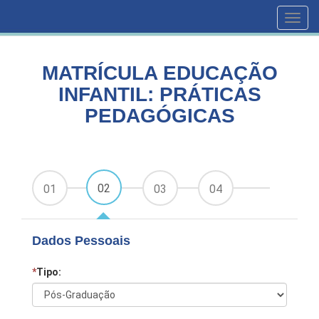
HOME
CURSOS
Toggl
MATRÍCULA EDUCAÇÃO INFANTIL: PRÁTICAS PEDAGÓGICAS
navig
MATRÍCULA EDUCAÇÃO
INFANTIL: PRÁTICAS
PEDAGÓGICAS
02
01
03
04
Dados Pessoais
*
Tipo: