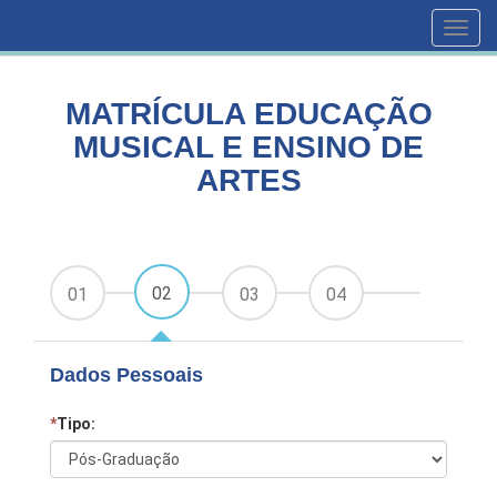
HOME
CURSOS
Toggl
MATRÍCULA EDUCAÇÃO MUSICAL E ENSINO DE ARTES
navig
MATRÍCULA EDUCAÇÃO
MUSICAL E ENSINO DE
ARTES
02
01
03
04
Dados Pessoais
*
Tipo: