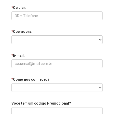
*
Celular:
*
Operadora:
*
E-mail:
*
Como nos conheceu?
Você tem um código Promocional?