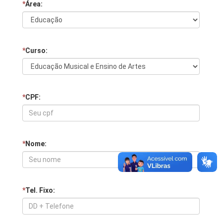
*
Área:
*
Curso:
*
CPF:
*
Nome:
*
Tel. Fixo: