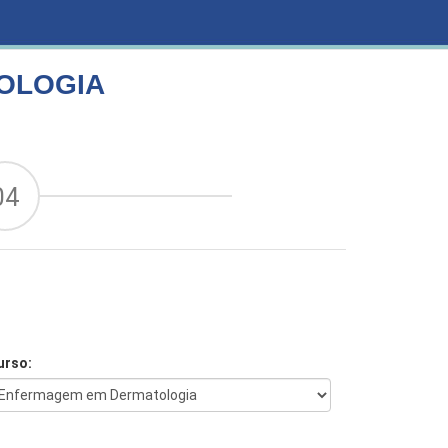
OLOGIA
04
urso: