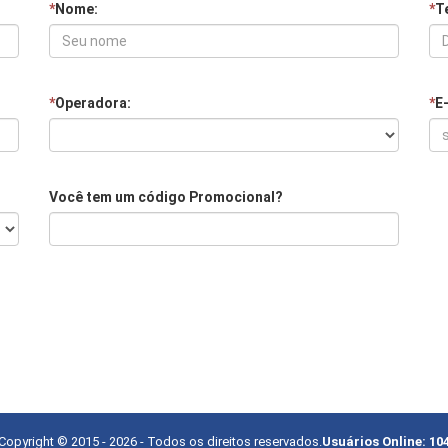
*
Nome:
*
Te
*
Operadora:
*
E
Você tem um código Promocional?
Copyright © 2015 -
2026
- Todos os direitos reservados.
Usuários Online:
10