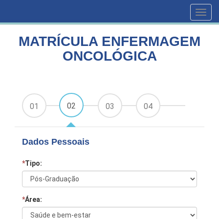
HOME
CURSOS
MATRÍCULA ENFERMAGEM ONCOLÓGICA
Toggl
navig
MATRÍCULA ENFERMAGEM
ONCOLÓGICA
02
01
03
04
Dados Pessoais
*
Tipo:
*
Área: