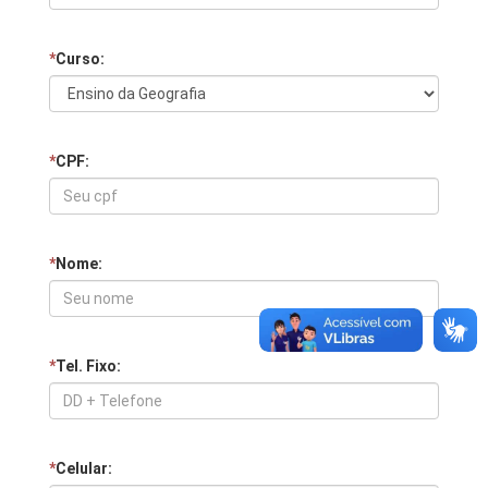
*
Curso:
*
CPF:
*
Nome:
*
Tel. Fixo:
*
Celular: