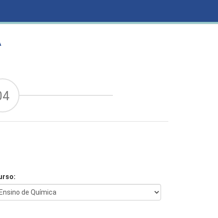
A
04
urso: