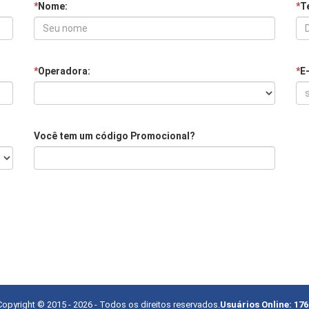
*
Nome:
*
Te
*
Operadora:
*
E
Você tem um código Promocional?
Copyright © 2015 -
2026
- Todos os direitos reservados.
Usuários Online:
176