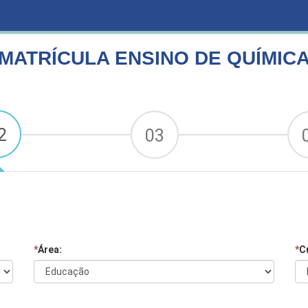
MATRÍCULA ENSINO DE QUÍMIC
2
03
*
Área:
*
C