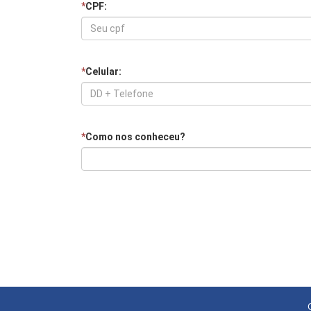
*
CPF:
*
Celular:
*
Como nos conheceu?