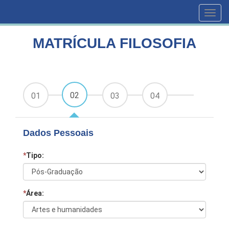
HOME
CURSOS
MATRÍCULA FILOSOFIA
Toggl
navig
MATRÍCULA FILOSOFIA
02
01
03
04
Dados Pessoais
*
Tipo:
*
Área: