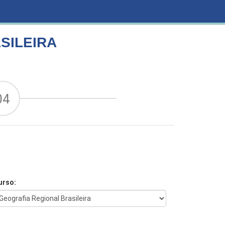
SILEIRA
04
urso: