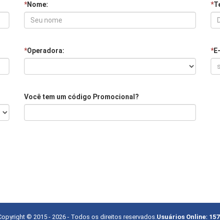
*
Nome:
*
Te
*
Operadora:
*
E
Você tem um código Promocional?
Copyright © 2015 -
2026
- Todos os direitos reservados.
Usuários Online:
157