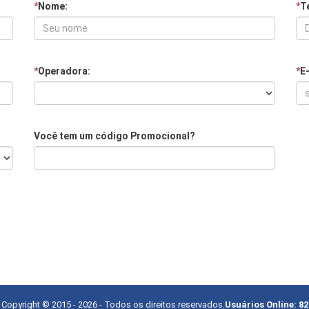
*
Nome:
*
Te
*
Operadora:
*
E
Você tem um código Promocional?
Copyright © 2015 -
2026
- Todos os direitos reservados.
Usuários Online:
82