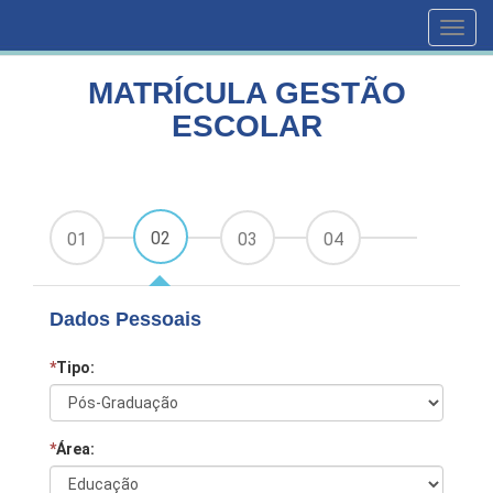
HOME
CURSOS
MATRÍCULA GESTÃO ESCOLAR
Toggl
navig
MATRÍCULA GESTÃO
ESCOLAR
02
01
03
04
Dados Pessoais
*
Tipo:
*
Área: