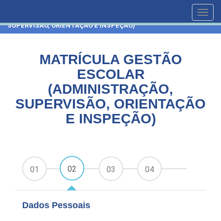
HOME
CURSOS
Toggl
MATRÍCULA GESTÃO ESCOLAR (ADMINISTRAÇÃO,
navig
SUPERVISÃO, ORIENTAÇÃO E INSPEÇÃO)
MATRÍCULA GESTÃO
ESCOLAR
(ADMINISTRAÇÃO,
SUPERVISÃO, ORIENTAÇÃO
E INSPEÇÃO)
02
01
03
04
Dados Pessoais