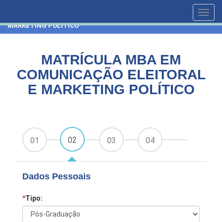
HOME
CURSOS
Toggl
MATRÍCULA MBA EM COMUNICAÇÃO ELEITORAL E
navig
MARKETING POLÍTICO
MATRÍCULA MBA EM
COMUNICAÇÃO ELEITORAL
E MARKETING POLÍTICO
02
01
03
04
Dados Pessoais
*
Tipo: