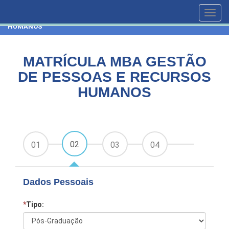
HOME
CURSOS
Toggl
MATRÍCULA MBA GESTÃO DE PESSOAS E RECURSOS
navig
HUMANOS
MATRÍCULA MBA GESTÃO
DE PESSOAS E RECURSOS
HUMANOS
02
01
03
04
Dados Pessoais
*
Tipo: