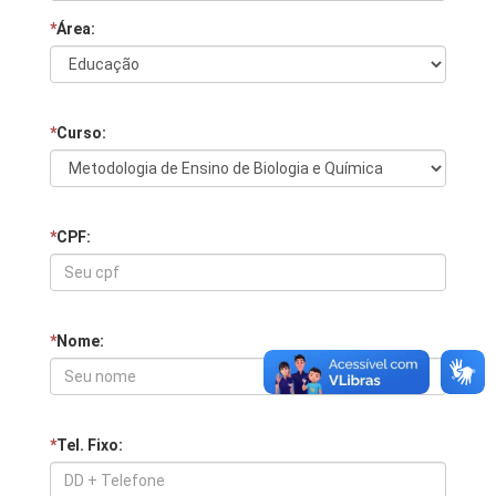
*
Área:
*
Curso:
*
CPF:
*
Nome:
*
Tel. Fixo: