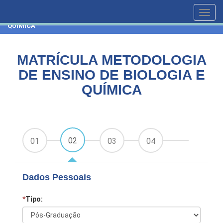
HOME
CURSOS
Toggl
MATRÍCULA METODOLOGIA DE ENSINO DE BIOLOGIA E
navig
QUÍMICA
MATRÍCULA METODOLOGIA
DE ENSINO DE BIOLOGIA E
QUÍMICA
02
01
03
04
Dados Pessoais
*
Tipo: