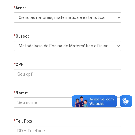
*
Área:
*
Curso:
*
CPF:
*
Nome:
*
Tel. Fixo: