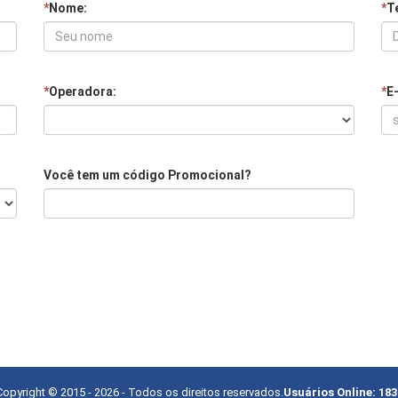
*
Nome:
*
Te
*
Operadora:
*
E
Você tem um código Promocional?
Copyright © 2015 -
2026
- Todos os direitos reservados.
Usuários Online:
183