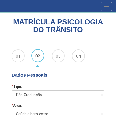
HOME
CURSOS
MATRÍCULA PSICOLOGIA DO TRÂNSITO
Toggl
navig
MATRÍCULA PSICOLOGIA
DO TRÂNSITO
02
01
03
04
Dados Pessoais
*
Tipo:
*
Área: