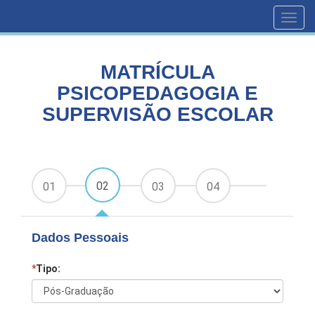
HOME
CURSOS
Toggl
MATRÍCULA PSICOPEDAGOGIA E SUPERVISÃO ESCOLAR
navig
MATRÍCULA
PSICOPEDAGOGIA E
SUPERVISÃO ESCOLAR
02
01
03
04
Dados Pessoais
*
Tipo: