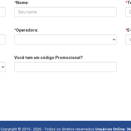
*
Nome:
*
Te
*
Operadora:
*
E
Você tem um código Promocional?
Copyright © 2015 -
2026
- Todos os direitos reservados.
Usuários Online:
36