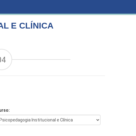
L E CLÍNICA
04
urso: