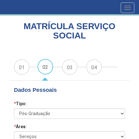
HOME
CURSOS
MATRÍCULA SERVIÇO SOCIAL
Toggl
navig
MATRÍCULA SERVIÇO
SOCIAL
02
01
03
04
Dados Pessoais
*
Tipo:
*
Área: