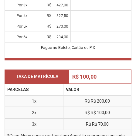
Por
3
x
R$
427,00
Por
4
x
R$
327,50
Por
5
x
R$
270,00
Por
6
x
R$
234,00
Pague no Boleto, Cartão ou PIX
R$ 100,00
TAXA DE MATRÍCULA
PARCELAS
VALOR
1x
R$
R$ 200,00
2x
R$
R$ 100,00
3x
R$
R$ 70,00
*Caso Aluno queira material em Apostila impresso e enviado