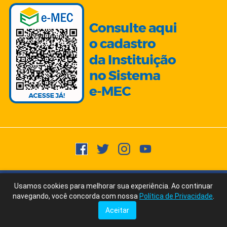
Copyright © 2015 -
2026
- Todos os direitos reservados.
Usuários
Usamos cookies para melhorar sua experiência. Ao continuar
Fale Conosco
via WhatsApp
Online:
2016
navegando, você concorda com nossa
Política de Privacidade
.
Ícones/Imagens by Freepik | Fonte Texto: ChatGPT/AI Writer by Ubersuggest
Aceitar
Tudo posso naquele que me fortalece. Filipenses 4:13