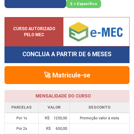
E = Específico
CURSO AUTORIZADO
PELO MEC
CONCLUA A PARTIR DE
6 MESES
🚀 Matricule-se
MENSALIDADE DO CURSO
PARCELAS
VALOR
DESCONTO
Por
1
x
R$
1250,00
Promoção valor à vista
Por
2
x
R$
630,00