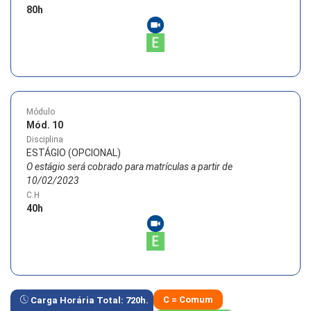
80
h
Módulo
Mód. 10
Disciplina
ESTÁGIO (OPCIONAL)
O estágio será cobrado para matrículas a partir de
10/02/2023
C.H
40
h
C = Comum
Carga Horária Total:
720
h.