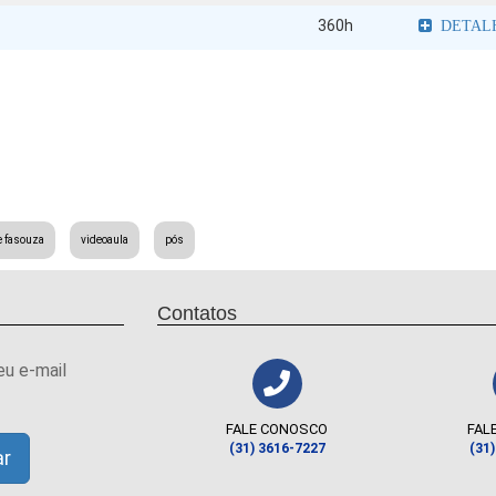
360h
DETAL
e fasouza
videoaula
pós
Contatos
eu e-mail
FALE CONOSCO
FAL
(31) 3616-7227
(31