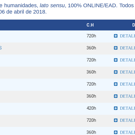
 e humanidades,
lato sensu
, 100% ONLINE/EAD. Todos 
 de abril de 2018.
C.H
D
720h
DETAL
S
360h
DETAL
720h
DETAL
360h
DETAL
720h
DETAL
360h
DETAL
420h
DETAL
720h
DETAL
360h
DETAL