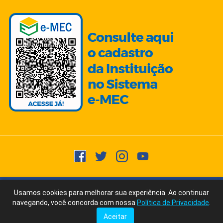
Copyright © 2015 -
2026
- Todos os direitos reservados.
Usuários
Usamos cookies para melhorar sua experiência. Ao continuar
Fale Conosco
via WhatsApp
Online:
768
navegando, você concorda com nossa
Política de Privacidade
.
Ícones/Imagens by Freepik | Fonte Texto: ChatGPT/AI Writer by Ubersuggest
Aceitar
Tudo posso naquele que me fortalece. Filipenses 4:13