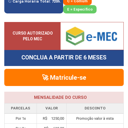
C = Comum
Carga Horária Total:
720
h.
E = Específico
CURSO AUTORIZADO
PELO MEC
CONCLUA A PARTIR DE
6 MESES
🚀 Matricule-se
MENSALIDADE DO CURSO
PARCELAS
VALOR
DESCONTO
Por
1
x
R$
1250,00
Promoção valor à vista