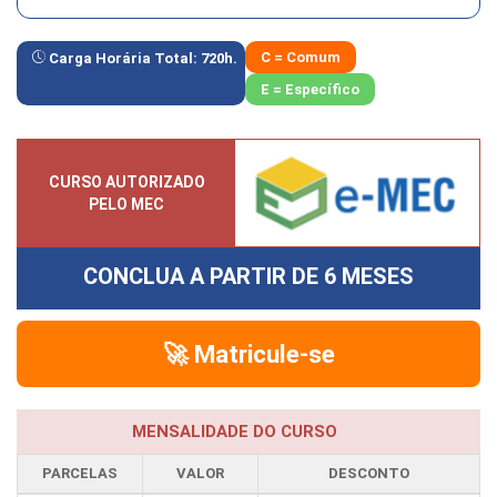
C = Comum
Carga Horária Total:
720
h.
E = Específico
CURSO AUTORIZADO
PELO MEC
CONCLUA A PARTIR DE
6 MESES
🚀 Matricule-se
MENSALIDADE DO CURSO
PARCELAS
VALOR
DESCONTO