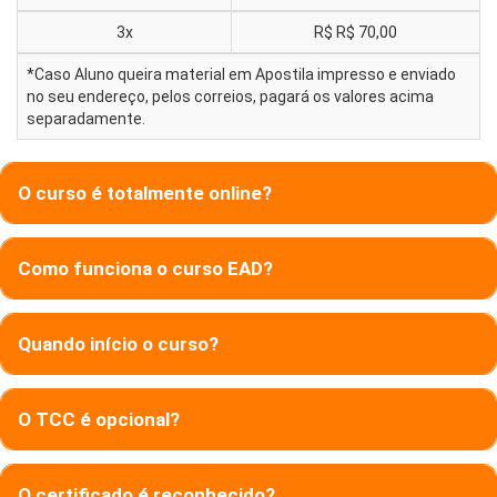
3x
R$
R$ 70,00
*Caso Aluno queira material em Apostila impresso e enviado
no seu endereço, pelos correios, pagará os valores acima
separadamente.
O curso é totalmente online?
Como funciona o curso EAD?
Quando início o curso?
O TCC é opcional?
O certificado é reconhecido?