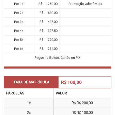
Por
1
x
R$
1250,00
Promoção valor à vista
Por
2
x
R$
630,00
Por
3
x
R$
427,00
Por
4
x
R$
327,50
Por
5
x
R$
270,00
Por
6
x
R$
234,00
Pague no Boleto, Cartão ou PIX
R$ 100,00
TAXA DE MATRÍCULA
PARCELAS
VALOR
1x
R$
R$ 200,00
2x
R$
R$ 100,00