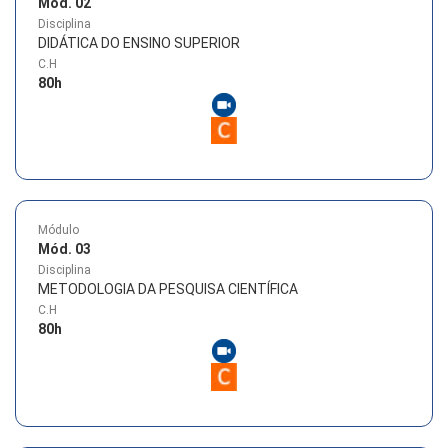
Mód. 02
Disciplina
DIDÁTICA DO ENSINO SUPERIOR
C.H
80
h
Módulo
Mód. 03
Disciplina
METODOLOGIA DA PESQUISA CIENTÍFICA
C.H
80
h