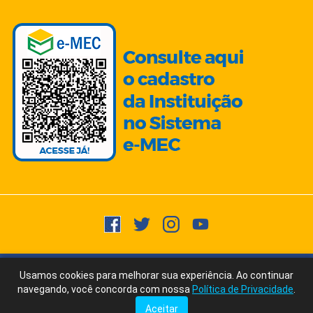
Copyright © 2015 -
2026
- Todos os direitos reservados.
Usuários
Usamos cookies para melhorar sua experiência. Ao continuar
Fale Conosco
via WhatsApp
Online:
1113
navegando, você concorda com nossa
Política de Privacidade
.
Ícones/Imagens by Freepik | Fonte Texto: ChatGPT/AI Writer by Ubersuggest
Aceitar
Tudo posso naquele que me fortalece. Filipenses 4:13