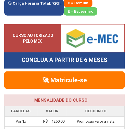
C = Comum
Carga Horária Total:
720
h.
E = Específico
CURSO AUTORIZADO
PELO MEC
CONCLUA A PARTIR DE
6 MESES
🚀 Matricule-se
MENSALIDADE DO CURSO
PARCELAS
VALOR
DESCONTO
Por
1
x
R$
1250,00
Promoção valor à vista