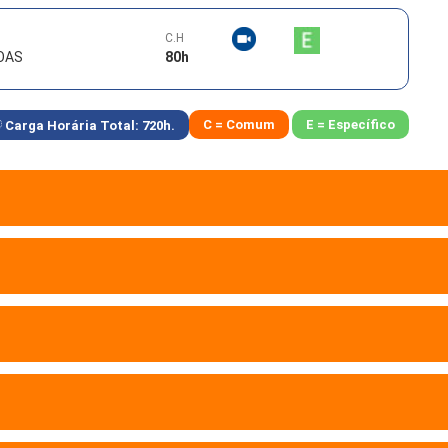
C.H
OAS
80
h
C = Comum
E = Específico
Carga Horária Total:
720
h.