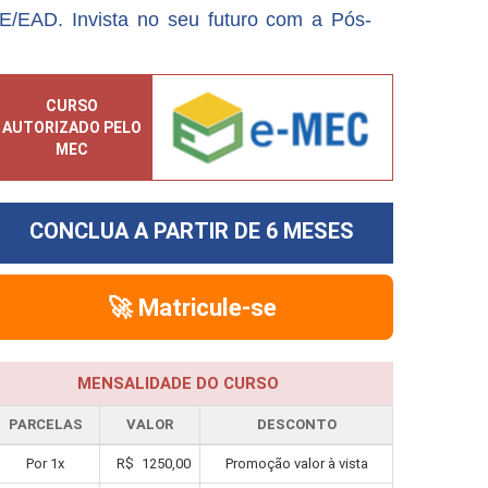
/EAD. Invista no seu futuro com a Pós-
CURSO
AUTORIZADO PELO
MEC
CONCLUA A PARTIR DE
6 MESES
🚀 Matricule-se
MENSALIDADE DO CURSO
PARCELAS
VALOR
DESCONTO
Por
1
x
R$
1250,00
Promoção valor à vista