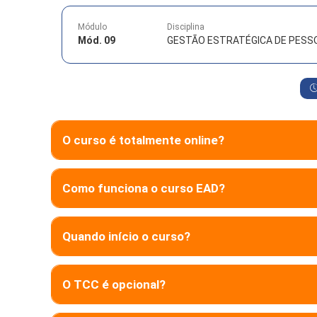
Módulo
Disciplina
Mód. 09
GESTÃO ESTRATÉGICA DE PESS
O curso é totalmente online?
Como funciona o curso EAD?
Quando início o curso?
O TCC é opcional?