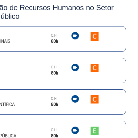
ção de Recursos Humanos no Setor
úblico
C.H
INAIS
80
h
C.H
80
h
C.H
NTÍFICA
80
h
C.H
PÚBLICA
80
h