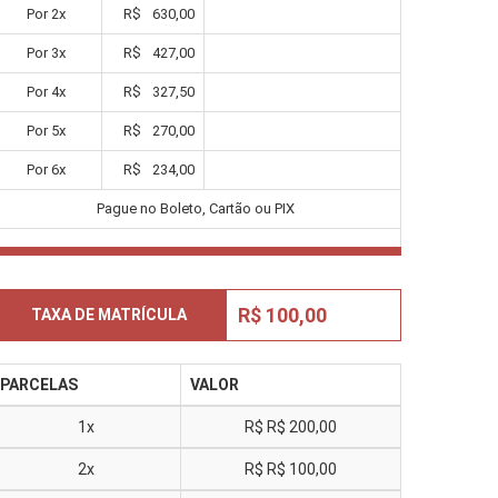
Por
2
x
R$
630,00
Por
3
x
R$
427,00
Por
4
x
R$
327,50
Por
5
x
R$
270,00
Por
6
x
R$
234,00
Pague no Boleto, Cartão ou PIX
R$ 100,00
TAXA DE MATRÍCULA
PARCELAS
VALOR
1x
R$
R$ 200,00
2x
R$
R$ 100,00