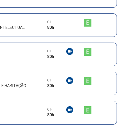
C.H
INTELECTUAL
80
h
C.H
S
80
h
C.H
O E HABITAÇÃO
80
h
C.H
L
80
h