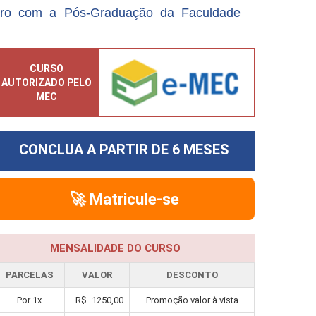
uro com a Pós-Graduação da Faculdade
CURSO
AUTORIZADO PELO
MEC
CONCLUA A PARTIR DE
6 MESES
🚀 Matricule-se
MENSALIDADE DO CURSO
PARCELAS
VALOR
DESCONTO
Por
1
x
R$
1250,00
Promoção valor à vista