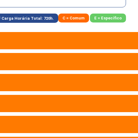
C = Comum
E = Específico
Carga Horária Total:
720
h.