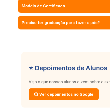
Modelo de Certificado
Preciso ter graduação para fazer a pós?
⭐ Depoimentos de Alunos
Veja o que nossos alunos dizem sobre a exp
📺 Ver depoimentos no Google