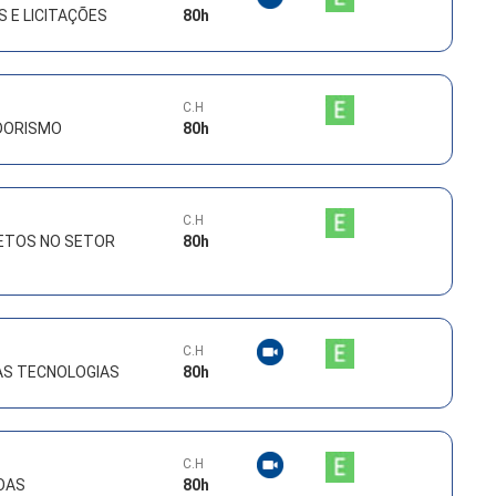
E LICITAÇÕES
80
h
C.H
DORISMO
80
h
C.H
ETOS NO SETOR
80
h
C.H
AS TECNOLOGIAS
80
h
C.H
OAS
80
h