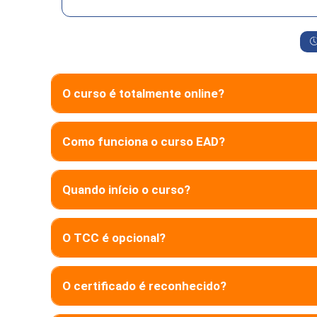
O curso é totalmente online?
Como funciona o curso EAD?
Quando início o curso?
O TCC é opcional?
O certificado é reconhecido?