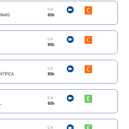
C.H
INAIS
80
h
C.H
80
h
C.H
NTÍFICA
80
h
C.H
L
80
h
C.H