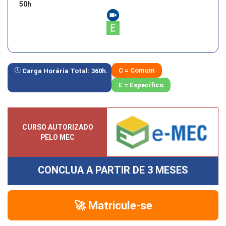
50
h
C = Comum
Carga Horária Total:
360
h.
E = Específico
CURSO AUTORIZADO
PELO MEC
CONCLUA A PARTIR DE
3 MESES
🚀 Matricule-se