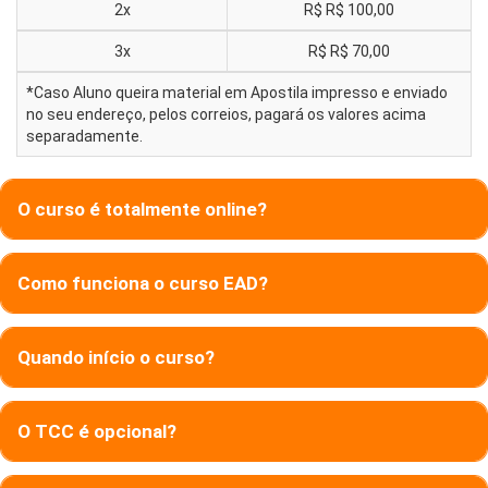
2x
R$
R$ 100,00
3x
R$
R$ 70,00
*Caso Aluno queira material em Apostila impresso e enviado
no seu endereço, pelos correios, pagará os valores acima
separadamente.
O curso é totalmente online?
Como funciona o curso EAD?
Quando início o curso?
O TCC é opcional?