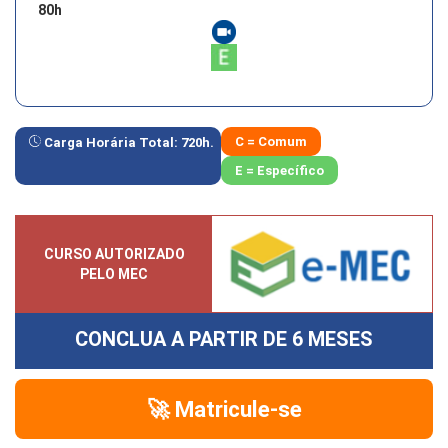
80
h
C = Comum
Carga Horária Total:
720
h.
E = Específico
CURSO AUTORIZADO
PELO MEC
CONCLUA A PARTIR DE
6 MESES
🚀 Matricule-se