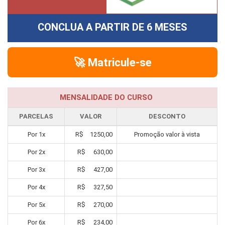
CONCLUA A PARTIR DE
6 MESES
🚀 Matricule-se
MENSALIDADE DO CURSO
PARCELAS
VALOR
DESCONTO
Por
1
x
R$
1250,00
Promoção valor à vista
Por
2
x
R$
630,00
Por
3
x
R$
427,00
Por
4
x
R$
327,50
Por
5
x
R$
270,00
Por
6
x
R$
234,00