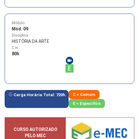
Módulo
Mód. 09
Disciplina
HISTÓRIA DA ARTE
C.H
80
h
C = Comum
Carga Horária Total:
720
h.
E = Específico
CURSO AUTORIZADO
PELO MEC