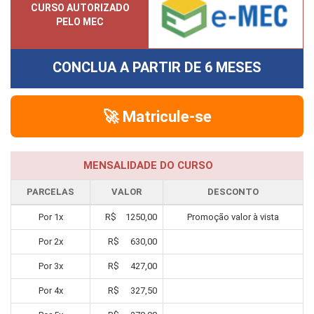
CURSO AUTORIZADO
PELO MEC
CONCLUA A PARTIR DE
6 MESES
🚀 Matricule-se
MENSALIDADE DO CURSO
PARCELAS
VALOR
DESCONTO
Por
1
x
R$
1250,00
Promoção valor à vista
Por
2
x
R$
630,00
Por
3
x
R$
427,00
Por
4
x
R$
327,50