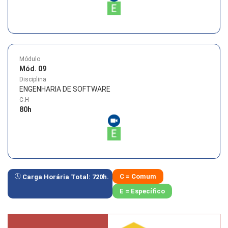
Módulo
Mód. 09
Disciplina
ENGENHARIA DE SOFTWARE
C.H
80
h
C = Comum
Carga Horária Total:
720
h.
E = Específico