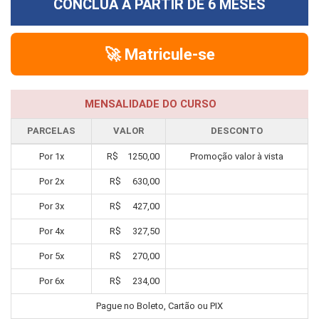
CONCLUA A PARTIR DE
6 MESES
🚀 Matricule-se
MENSALIDADE DO CURSO
PARCELAS
VALOR
DESCONTO
Por
1
x
R$
1250,00
Promoção valor à vista
Por
2
x
R$
630,00
Por
3
x
R$
427,00
Por
4
x
R$
327,50
Por
5
x
R$
270,00
Por
6
x
R$
234,00
Pague no Boleto, Cartão ou PIX