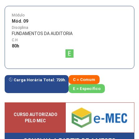
Módulo
Mód. 09
Disciplina
FUNDAMENTOS DA AUDITORIA
C.H
80
h
C = Comum
Carga Horária Total:
720
h.
E = Específico
CURSO AUTORIZADO
PELO MEC