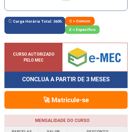
C = Comum
Carga Horária Total:
360
h.
E = Específico
CURSO AUTORIZADO
PELO MEC
CONCLUA A PARTIR DE
3 MESES
🚀 Matricule-se
MENSALIDADE DO CURSO
PARCELAS
VALOR
DESCONTO