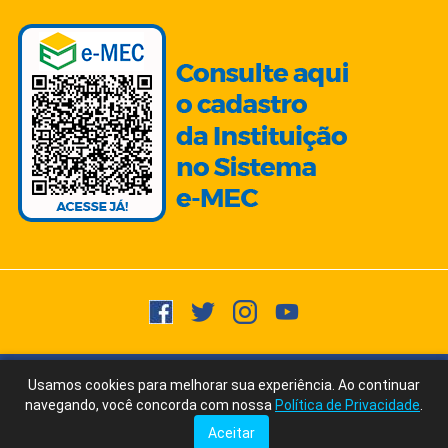
Copyright © 2015 -
2026
- Todos os direitos reservados.
Usuários
Usamos cookies para melhorar sua experiência. Ao continuar
Fale Conosco
via WhatsApp
Online:
22
navegando, você concorda com nossa
Política de Privacidade
.
Ícones/Imagens by Freepik | Fonte Texto: ChatGPT/AI Writer by Ubersuggest
Aceitar
Tudo posso naquele que me fortalece. Filipenses 4:13