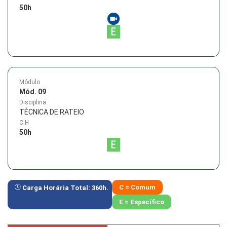
50
h
Módulo
Mód. 09
Disciplina
TÉCNICA DE RATEIO
C.H
50
h
C = Comum
Carga Horária Total:
360
h.
E = Específico