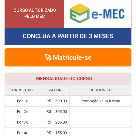
CURSO AUTORIZADO
PELO MEC
CONCLUA A PARTIR DE
3 MESES
🚀 Matricule-se
MENSALIDADE DO CURSO
PARCELAS
VALOR
DESCONTO
Por
1
x
R$
590,00
Promoção valor à vista
Por
2
x
R$
305,00
Por
3
x
R$
205,00
Por
4
x
R$
155,00