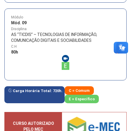
Módulo
Mód. 09
Disciplina
AS “TICDIS” – TECNOLOGIAS DE INFORMAÇÃO,
COMUNICAÇÃO DIGITAIS E SOCIABILIDADES
C.H
80
h
C = Comum
Carga Horária Total:
720
h.
E = Específico
CURSO AUTORIZADO
PELO MEC