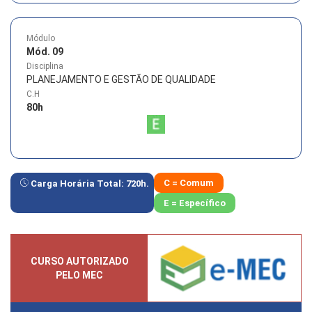
Módulo
Mód. 09
Disciplina
PLANEJAMENTO E GESTÃO DE QUALIDADE
C.H
80
h
C = Comum
Carga Horária Total:
720
h.
E = Específico
CURSO AUTORIZADO
PELO MEC