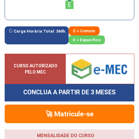
C = Comum
Carga Horária Total:
360
h.
E = Específico
CURSO AUTORIZADO
PELO MEC
CONCLUA A PARTIR DE
3 MESES
🚀 Matricule-se
MENSALIDADE DO CURSO