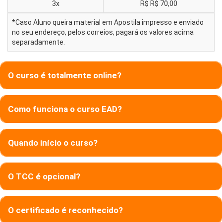
3x
R$
R$ 70,00
*Caso Aluno queira material em Apostila impresso e enviado
no seu endereço, pelos correios, pagará os valores acima
separadamente.
O curso é totalmente online?
Como funciona o curso EAD?
Quando início o curso?
O TCC é opcional?
O certificado é reconhecido?