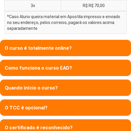
3x
R$
R$ 70,00
*Caso Aluno queira material em Apostila impresso e enviado
no seu endereço, pelos correios, pagará os valores acima
separadamente.
O curso é totalmente online?
Como funciona o curso EAD?
Quando início o curso?
O TCC é opcional?
O certificado é reconhecido?