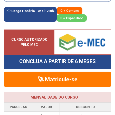
C = Comum
Carga Horária Total:
720
h.
E = Específico
CURSO AUTORIZADO
PELO MEC
CONCLUA A PARTIR DE
6 MESES
🚀 Matricule-se
MENSALIDADE DO CURSO
PARCELAS
VALOR
DESCONTO