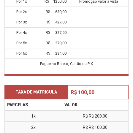
Por
1
x
R$
1250,00
Promoção valor à vista
Por
2
x
R$
630,00
Por
3
x
R$
427,00
Por
4
x
R$
327,50
Por
5
x
R$
270,00
Por
6
x
R$
234,00
Pague no Boleto, Cartão ou PIX
R$ 100,00
TAXA DE MATRÍCULA
PARCELAS
VALOR
1x
R$
R$ 200,00
2x
R$
R$ 100,00