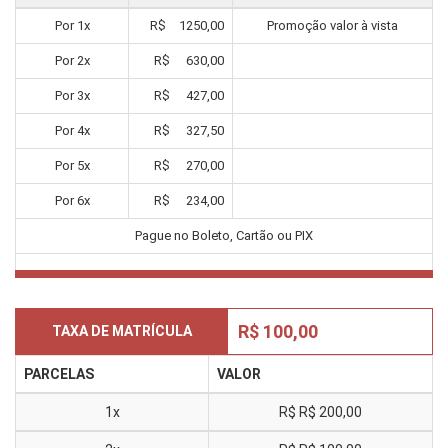
Por
1
x
R$
1250,00
Promoção valor à vista
Por
2
x
R$
630,00
Por
3
x
R$
427,00
Por
4
x
R$
327,50
Por
5
x
R$
270,00
Por
6
x
R$
234,00
Pague no Boleto, Cartão ou PIX
R$ 100,00
TAXA DE MATRÍCULA
PARCELAS
VALOR
1x
R$
R$ 200,00