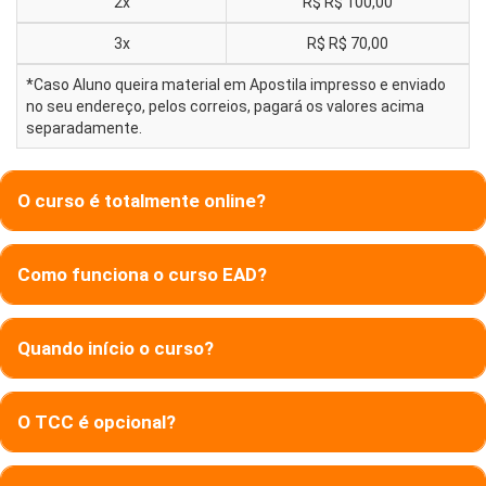
2x
R$
R$ 100,00
3x
R$
R$ 70,00
*Caso Aluno queira material em Apostila impresso e enviado
no seu endereço, pelos correios, pagará os valores acima
separadamente.
O curso é totalmente online?
Como funciona o curso EAD?
Quando início o curso?
O TCC é opcional?