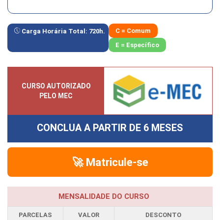
C = Comum
Carga Horária Total:
720
h.
E = Específico
CURSO AUTORIZADO
PELO MEC
CONCLUA A PARTIR DE
6 MESES
🚀 Matricule-se
MENSALIDADE DO CURSO
PARCELAS
VALOR
DESCONTO