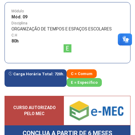
Módulo
Mód. 09
Disciplina
ORGANIZAÇÃO DE TEMPOS E ESPAÇOS ESCOLARES
C.H
80
h
C = Comum
Carga Horária Total:
720
h.
E = Específico
CURSO AUTORIZADO
PELO MEC
CONCLUA A PARTIR DE
6 MESES