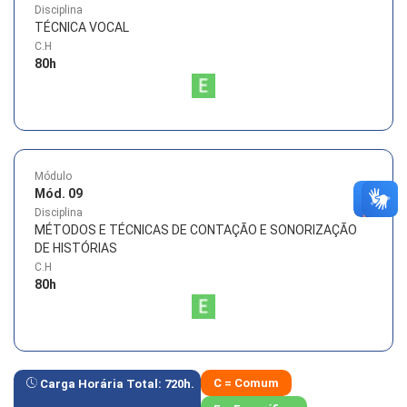
Disciplina
TÉCNICA VOCAL
C.H
80
h
Módulo
Mód. 09
Disciplina
MÉTODOS E TÉCNICAS DE CONTAÇÃO E SONORIZAÇÃO
DE HISTÓRIAS
C.H
80
h
C = Comum
Carga Horária Total:
720
h.