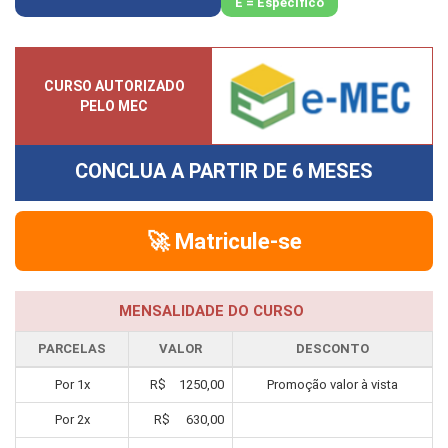
E = Específico
CURSO AUTORIZADO
PELO MEC
CONCLUA A PARTIR DE
6 MESES
🚀 Matricule-se
MENSALIDADE DO CURSO
PARCELAS
VALOR
DESCONTO
Por
1
x
R$
1250,00
Promoção valor à vista
Por
2
x
R$
630,00