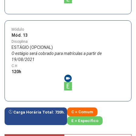
Módulo
Mód. 13
Disciplina
ESTÁGIO (OPCIONAL)
O estágio será cobrado para matrículas a partir de
19/08/2021
C.H
120
h
C = Comum
Carga Horária Total:
720
h.
E = Específico