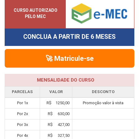
CURSO AUTORIZADO
PELO MEC
CONCLUA A PARTIR DE
6 MESES
🚀 Matricule-se
MENSALIDADE DO CURSO
PARCELAS
VALOR
DESCONTO
Por
1
x
R$
1250,00
Promoção valor à vista
Por
2
x
R$
630,00
Por
3
x
R$
427,00
Por
4
x
R$
327,50